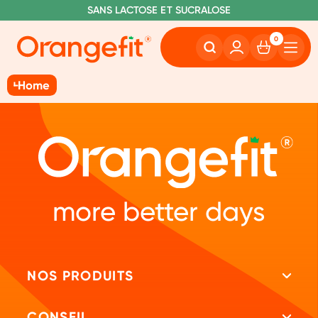
C
OMMANDE AVANT 22H00, EXPÉDIÉ AUJOURD'HUI
L
IVRAISON GRATUITE À PARTIR DE 60€
SANS LACTOSE ET SUCRALOSE
0
Home
more better days
NOS PRODUITS
Tous les produits
CONSEIL