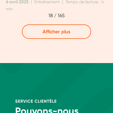
6 avril 2025
|
Entraînement
|
Temps de lecture : 4
min
18
/
165
Afficher plus
SERVICE CLIENTÈLE
Pouvons-nous