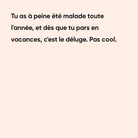
Tu as à peine été malade toute
l'année, et dès que tu pars en
vacances, c'est le déluge. Pas cool.
Ça te parle ? Il y a de fortes chances
que tu souffres du syndrome des
vacances ou de la grippe des
vacances, un mal qui est moins rare
que tu ne le penses peut-être.
Heureusement, tu t'en remettras vite.
Qu'est-ce que le