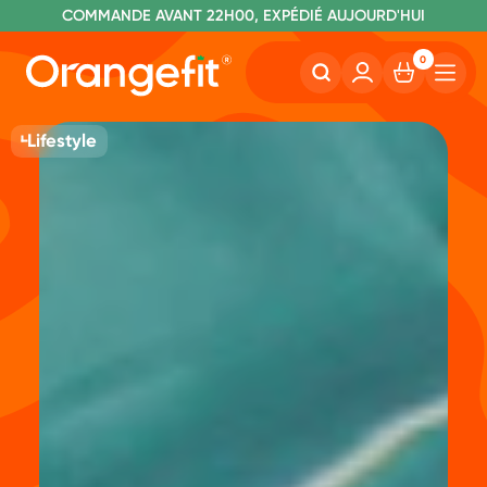
C
OMMANDE AVANT 22H00, EXPÉDIÉ AUJOURD'HUI
L
IVRAISON GRATUITE À PARTIR DE 60€
SANS LACTOSE ET SUCRALOSE
0
Lifestyle