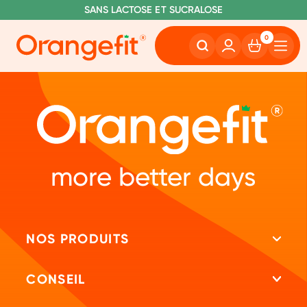
C
OMMANDE AVANT 22H00, EXPÉDIÉ AUJOURD'HUI
L
IVRAISON GRATUITE À PARTIR DE 60€
SANS LACTOSE ET SUCRALOSE
0
more better days
NOS PRODUITS
Tous les produits
CONSEIL
Shakes protéinés