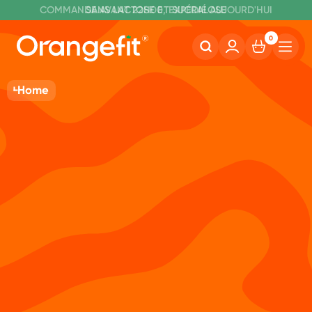
C
OMMANDE AVANT 22H00, EXPÉDIÉ AUJOURD'HUI
L
IVRAISON GRATUITE À PARTIR DE 60€
SANS LACTOSE ET SUCRALOSE
0
Home