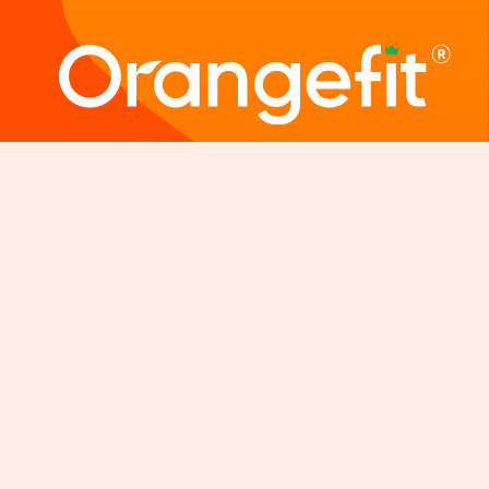
more better days
NOS PRODUITS
Tous les produits
CONSEIL
Shakes protéinés
Repeat
LIFESTYLE
Shakes minceur
Test de vitamines
Fit-blog
A PROPOS DE NOUS
Barre protéinée
Conseils diététiques
Recettes