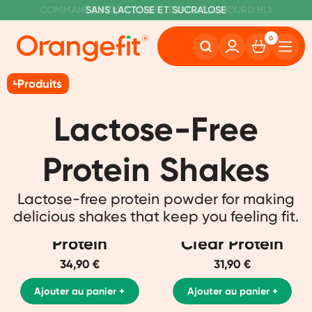
C
OMMANDE AVANT 22H00, EXPÉDIÉ AUJOURD'HUI
L
IVRAISON GRATUITE À PARTIR DE 60€
SANS LACTOSE ET SUCRALOSE
0
Produits
Lactose-Free
Protein Shakes
Lactose-free protein powder for making
delicious shakes that keep you feeling fit.
Protein
Clear Protein
34,90 €
31,90 €
Ajouter au panier +
Ajouter au panier +