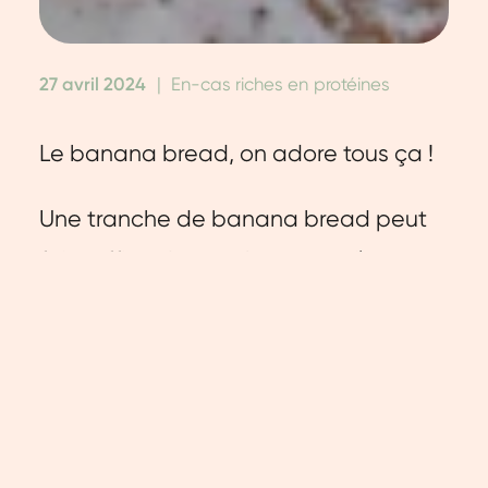
27 avril 2024
|
En-cas riches en protéines
Le banana bread, on adore tous ça !
Une tranche de banana bread peut
faire office de snack au travail,
accompagner votre thé, ou
simplement combler une petite faim. Il
convient également parfaitement
comme en-cas sain avant ou après le
sport.