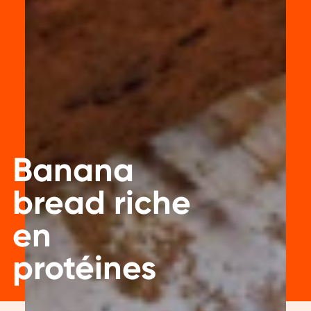
Banana
bread riche
en
protéines