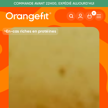
C
OMMANDE AVANT 22H00, EXPÉDIÉ AUJOURD'HUI
L
IVRAISON GRATUITE À PARTIR DE 60€
SANS LACTOSE ET SUCRALOSE
0
En-cas riches en protéines