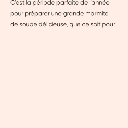
C'est la période parfaite de l'année
pour préparer une grande marmite
de soupe délicieuse, que ce soit pour
toi-même ou pour toute la famille.
Donc si tu lis ceci en te disant, 'Oui,
j'en ai vraiment envie,' alors nous
avons une merveilleuse recette à
partager avec toi !
Cette soupe crémeuse à la citrouille
est non seulement délicieuse, mais
aussi riche en protéines.