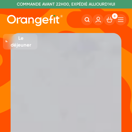
C
OMMANDE AVANT 22H00, EXPÉDIÉ AUJOURD'HUI
L
IVRAISON GRATUITE À PARTIR DE 60€
SANS LACTOSE ET SUCRALOSE
0
Le
déjeuner