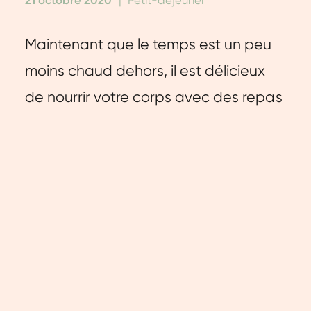
21 octobre 2020
|
Petit-déjeuner
Maintenant que le temps est un peu
moins chaud dehors, il est délicieux
de nourrir votre corps avec des repas
chauds et nourrissants. Essayez donc
de prendre ce bol de flocons d'avoine
riches en protéines avec des pêches
grillées pour le petit déjeuner.
Crémeux, réconfortant et bien sûr
délicieux !
Ce qui est bien avec cette recette de