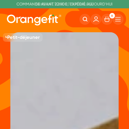
C
OMMANDE AVANT 22H00, EXPÉDIÉ AUJOURD'HUI
L
IVRAISON GRATUITE À PARTIR DE 60€
SANS LACTOSE ET SUCRALOSE
0
Petit-déjeuner