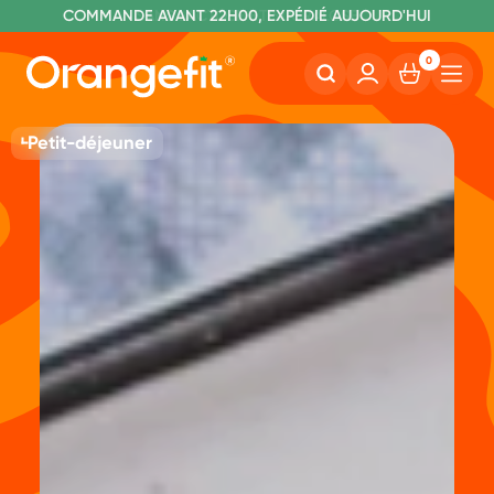
C
OMMANDE AVANT 22H00, EXPÉDIÉ AUJOURD'HUI
L
IVRAISON GRATUITE À PARTIR DE 60€
SANS LACTOSE ET SUCRALOSE
0
Petit-déjeuner