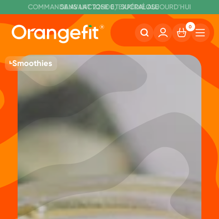
C
OMMANDE AVANT 22H00, EXPÉDIÉ AUJOURD'HUI
L
IVRAISON GRATUITE À PARTIR DE 60€
SANS LACTOSE ET SUCRALOSE
0
Smoothies