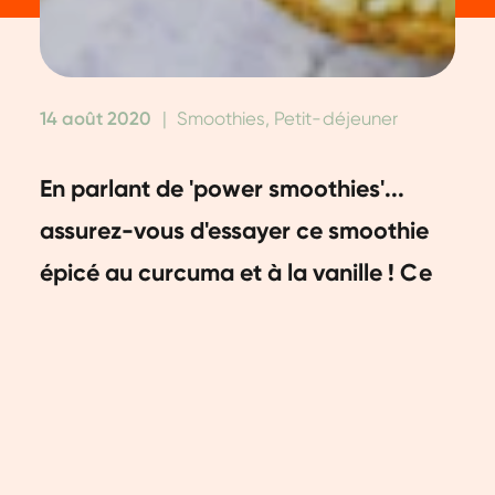
14 août 2020
|
Smoothies, Petit-déjeuner
En parlant de 'power smoothies'...
assurez-vous d'essayer ce smoothie
épicé au curcuma et à la vanille ! Ce
smoothie sain vous donnera vraiment
un coup de fouet d'énergie le matin,
en partie grâce au gingembre frais et
au curcuma.