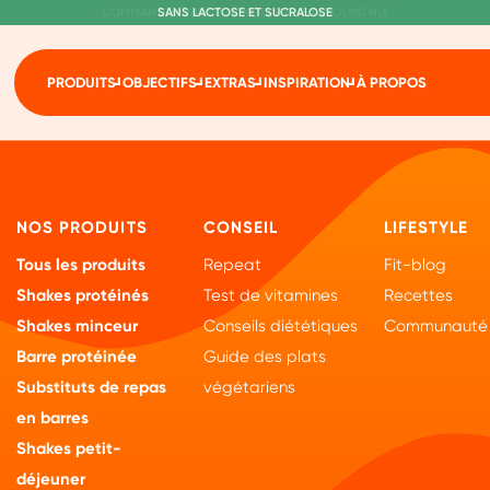
C
OMMANDE AVANT 22H00, EXPÉDIÉ AUJOURD'HUI
L
IVRAISON GRATUITE À PARTIR DE 60€
SANS LACTOSE ET SUCRALOSE
PRODUITS
OBJECTIFS
EXTRAS
INSPIRATION
À PROPOS
NOS PRODUITS
CONSEIL
LIFESTYLE
Tous les produits
Repeat
Fit-blog
Shakes protéinés
Test de vitamines
Recettes
Shakes minceur
Conseils diététiques
Communauté
Barre protéinée
Guide des plats
Substituts de repas
végétariens
en barres
Shakes petit-
déjeuner