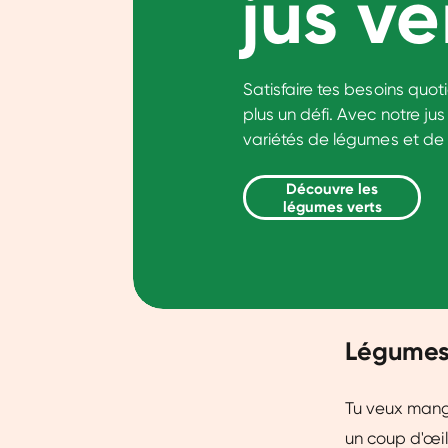
jus ve
Satisfaire tes besoins quot
plus un défi. Avec notre jus
variétés de légumes et de fr
Découvre les
légumes verts
Légumes 
Tu veux mange
un coup d'œil