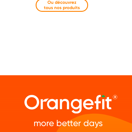
Ou découvrez
tous nos produits
more better days