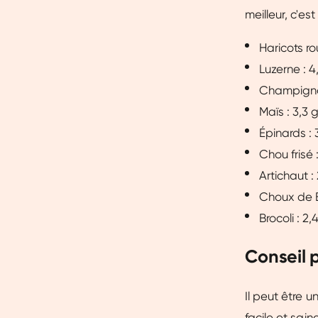
meilleur, c'es
Haricots r
Luzerne : 
Champigno
Maïs : 3,3
Épinards :
Chou frisé
Artichaut 
Choux de B
Brocoli : 
Conseil 
Il peut être
facile et sai