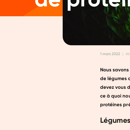
1 mars 2022
|
Al
Nous savons 
de légumes c
devez vous d
ce à quoi nou
protéines pr
Légumes 