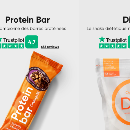
Protein Bar
D
ampionne des barres protéinées
Le shake diététique 
4.7
656
reviews