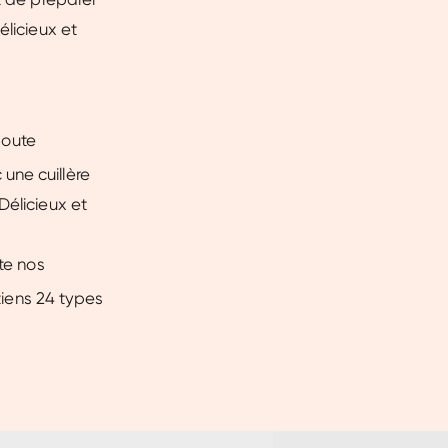
élicieux et
joute
une cuillère
Délicieux et
te nos
btiens 24 types