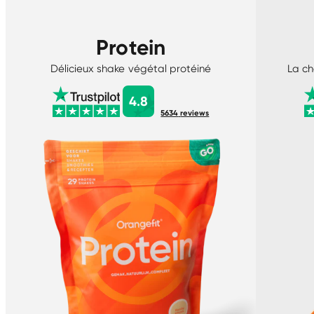
Protein
Délicieux shake végétal protéiné
La ch
4.8
5634
reviews