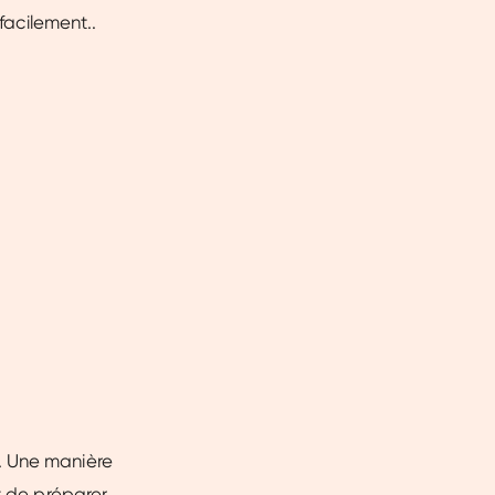
facilement..
. Une manière
t de préparer