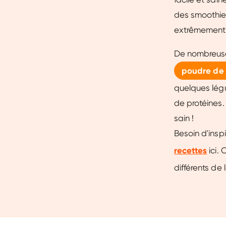
des smoothies
extrêmement 
De nombreuse
poudre de 
quelques légu
de protéines.
sain !
Besoin d'insp
recettes
ici.
différents de 