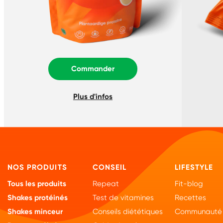
Commander
Plus d'infos
NOS PRODUITS
CONSEIL
LIFESTYLE
Tous les produits
Repeat
Fit-blog
Shakes protéinés
Test de vitamines
Recettes
Shakes minceur
Conseils diététiques
Communauté