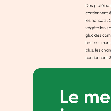
Des protéines
contiennent é
les haricots.
végétalien so
glucides comp
haricots mun
plus, les ch
contiennent 
Le mei