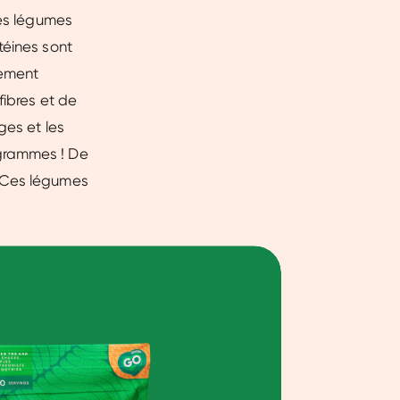
les légumes
téines sont
lement
fibres et de
ges et les
 grammes ! De
. Ces légumes