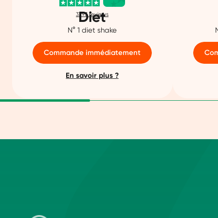
Diet
3293
reviews
N° 1 diet shake
Commande immédiatement
Com
En savoir plus ?