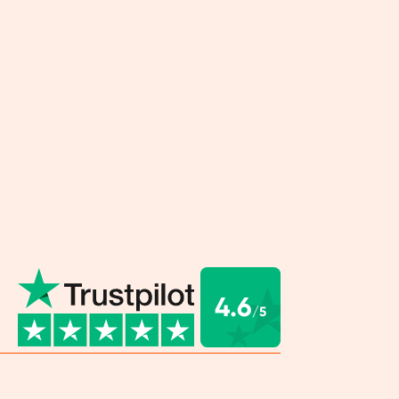


sans même que tu t’en rendes compte. Résultat :
 mieux dans ta peau, avec plus d’énergie. Que
de plus ?
ntaines de calories en
lassique dépasse vite les 500 calories. Pas notre
 seulement 220. Et avec autant de fibres et de
 elle te cale pendant 3 à 4 heures. Tu économises
 calories.
es bonnes choses
4.6
/5
un repas, oui — mais avec une barre de qualité.
 tient ses promesses : protéines de pois, flocons
arine complète d’avoine, dattes, protéines de riz,