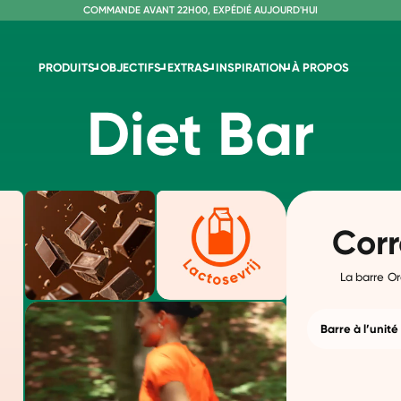
C
OMMANDE AVANT 22H00, EXPÉDIÉ AUJOURD'HUI
L
IVRAISON GRATUITE À PARTIR DE 60€
SANS LACTOSE ET SUCRALOSE
PRODUITS
OBJECTIFS
EXTRAS
INSPIRATION
À PROPOS
Diet Bar
Corr
La barre Or
Barre à l’unité