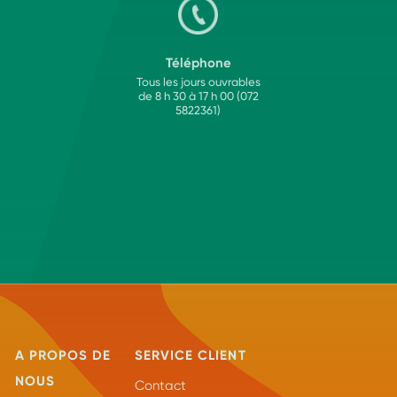
Téléphone
Tous les jours ouvrables
de 8 h 30 à 17 h 00 (072
5822361)
A PROPOS DE
SERVICE CLIENT
NOUS
Contact