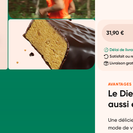
31,90 €
Délai de livra
Satisfait ou
Livraison gra
AVANTAGES
Le Di
aussi 
Une délici
mode de vi