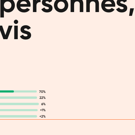
personnes,
objectifs 
tu te sens
vis
demander 
Des ce
moins
Un repas c
Diet Bar :
protéines,
pas mal de
70%
22%
Que d
6%
<1%
Remplacer 
<2%
Et celle-ci
d’avoine, f