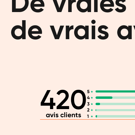
De vraies 
de vrais a
420
5
4
3
2
avis clients
1