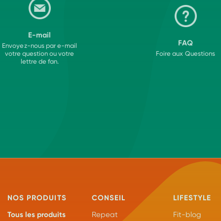
E-mail
FAQ
Envoyez-nous par e-mail
votre question ou votre
Foire aux Questions
lettre de fan.
NOS PRODUITS
CONSEIL
LIFESTYLE
Tous les produits
Repeat
Fit-blog