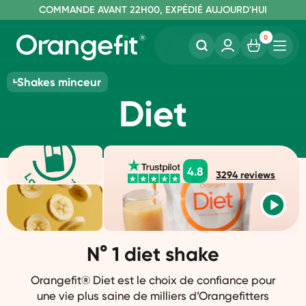
C
OMMANDE AVANT 22H00, EXPÉDIÉ AUJOURD'HUI
L
IVRAISON GRATUITE À PARTIR DE 60€
SANS LACTOSE ET SUCRALOSE
0
Shakes minceur
Diet
4.8
3294
reviews
N° 1 diet shake
Orangefit® Diet est le choix de confiance pour
une vie plus saine de milliers d’Orangefitters