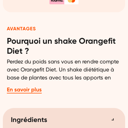
AVANTAGES
Pourquoi un shake Orangefit
Diet ?
Perdez du poids sans vous en rendre compte
avec Orangefit Diet. Un shake diététique à
base de plantes avec tous les apports en
vitamines et minéraux dont vous avez
En savoir plus
besoin. Avec du thé vert stimulant et des
protéines de pois de première qualité. Parfait
pour remplacer votre petit-déjeuner, votre
déjeuner ou votre dîner quotidien, et tout
Ingrédients
aussi savoureux.