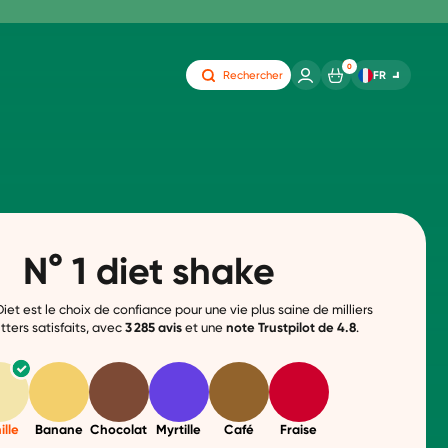
0
FR
Rechercher
N° 1 diet shake
iet est le choix de confiance pour une vie plus saine de milliers
tters satisfaits, avec
3 285
avis
et une
note
Trustpilot de 4.8
.
ille
Banane
Chocolat
Myrtille
Café
Fraise