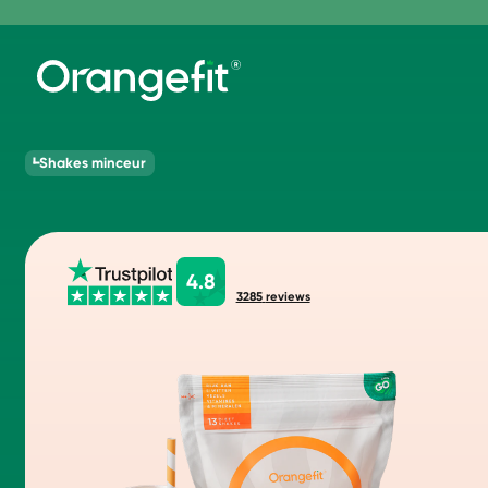
Shakes minceur
4.8
3285
reviews