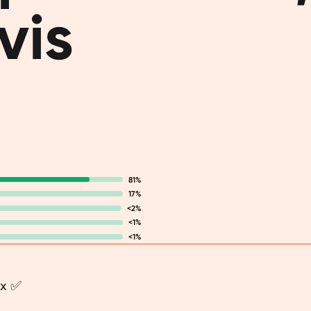
vis
prenez des
manière qu
Nous 
Vous voule
préféré. V
respiration
plus d'éne
vous avez 
81%
situation,
17%
diététique
<2%
à bras-le-
<1%
pack mince
<1%
accompagne
chances qu
ux ✅