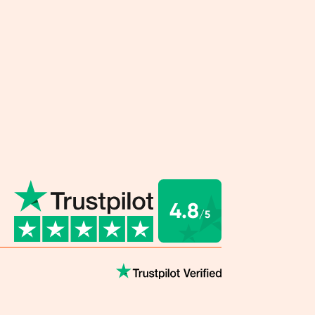
 repas sains et variés. C'est aussi de cette
e vous tiendrez le plus longtemps.
sommes là pour vous
z rentrer à nouveau dans votre pantalon
ous sentir mieux dans votre peau. Votre
 pourrait être meilleure. Vous souhaitez avoir
rgie, vous souffrez de douleurs physiques ou
constamment faim. Quelle que soit votre
 vous allez suivre un régime. Grâce à nos shakes
s à base de plantes, vous prendrez le problème
4.8
/5
corps et de manière responsable. Et avec le
ur, nous pouvons aussi vous offrir un
ment personnalisé. Avec cela, il y a de fortes
e vous parveniez à vos fins.