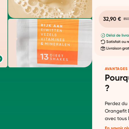
32,90 €
850
Délai de livra
Satisfait ou
Livraison gra
AVANTAGES
Pourq
?
Perdez du
Orangefit 
avec tous 
avez besoi
En savoir pl