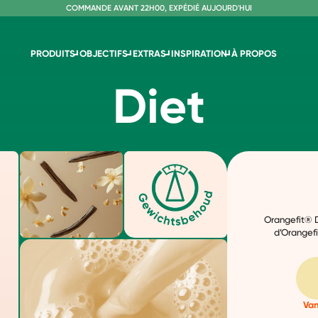
C
OMMANDE AVANT 22H00, EXPÉDIÉ AUJOURD'HUI
L
IVRAISON GRATUITE À PARTIR DE 60€
SANS LACTOSE ET SUCRALOSE
PRODUITS
OBJECTIFS
EXTRAS
INSPIRATION
À PROPOS
Diet
Orangefit® D
d’Orangefi
Van