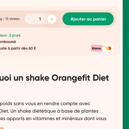
Ajouter au panier
g / 13 shakes
ison : 2 jours
 remboursé
tuite à partir dès 60 €
uoi un shake Orangefit Diet
 poids sans vous en rendre compte avec
Diet. Un shake diététique à base de plantes
les apports en vitamines et minéraux dont vous
n. Avec du thé vert stimulant et des protéines de
us