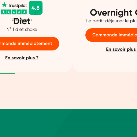
contact avec du
4.8
Overnight 
luten.
Diet
3285
reviews
Le petit-déjeuner le pl
N° 1 diet shake
Commande immédia
mande immédiatement
En savoir plus
En savoir plus ?