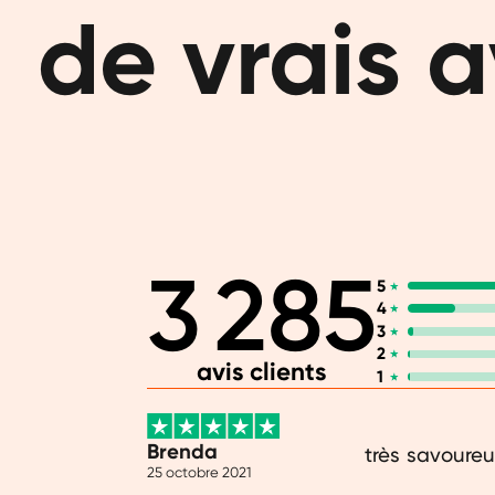
de vrais a
3 285
5
4
3
2
avis clients
1
Brenda
très savoure
25 octobre 2021