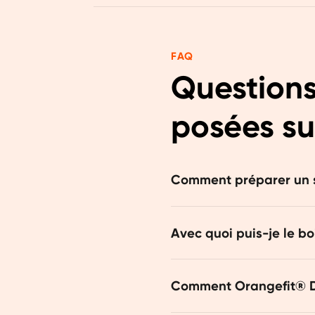
FAQ
Questions
posées su
Comment préparer un s
Pour chaque repas Diet, uti
Avec quoi puis-je le bo
dosette contient 32,5 g. Bo
En fait, vous pouvez utilise
Comment Orangefit® Die
favoris.