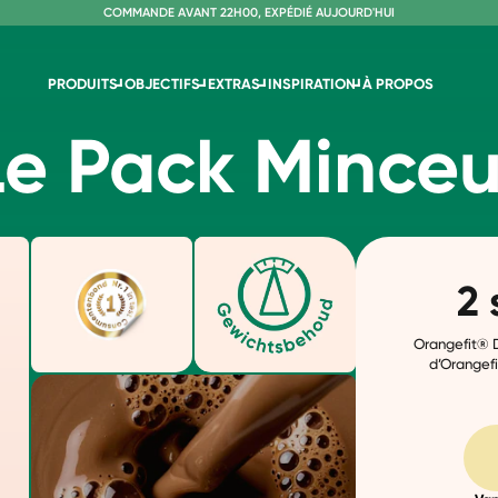
C
OMMANDE AVANT 22H00, EXPÉDIÉ AUJOURD'HUI
L
IVRAISON GRATUITE À PARTIR DE 60€
SANS LACTOSE ET SUCRALOSE
PRODUITS
OBJECTIFS
EXTRAS
INSPIRATION
À PROPOS
Le Pack Minceu
2 
Orangefit® D
d’Orangefi