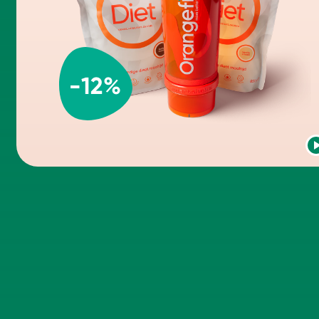
-
12
%