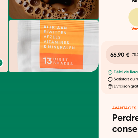
Van
Van
66,90 €
75,
Délai de livra
Satisfait ou
Livraison gra
AVANTAGES
Perdr
consei