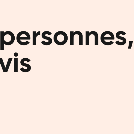
partir de 
programme 
généraleme
personnes,
d'un jour 
tout de sui
vis
Shake
Notre shak
poids, rich
plantes, s
d'édulcoran
vitamines e
Votre
Nous penso
santé et b