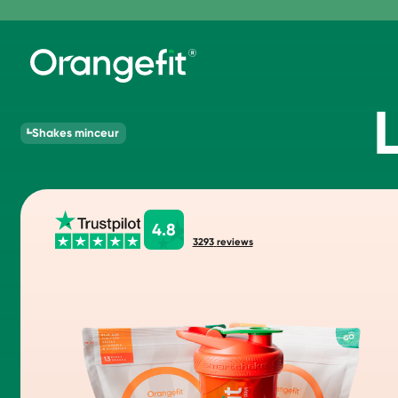
Shakes minceur
4.8
3293
reviews