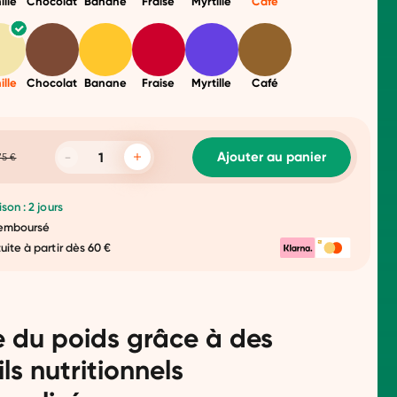
ille
Chocolat
Banane
Fraise
Myrtille
Café
ille
Chocolat
Banane
Fraise
Myrtille
Café
Ajouter au panier
75 €
ison : 2 jours
 remboursé
tuite à partir dès 60 €
e du poids grâce à des
ls nutritionnels