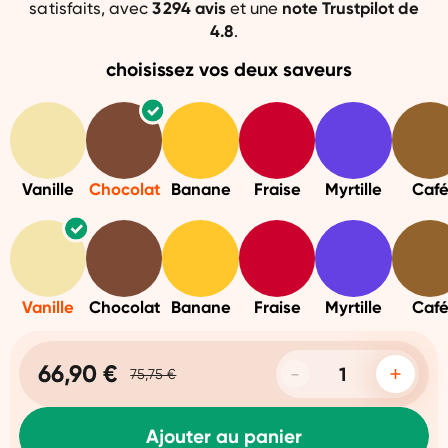
satisfaits, avec
3 294
avis
et une
note
Trustpilot de
4.8
.
choisissez vos deux saveurs
Vanille
Chocolat
Banane
Fraise
Myrtille
Caf
Vanille
Chocolat
Banane
Fraise
Myrtille
Caf
66,90 €
75,75 €
Ajouter au panier