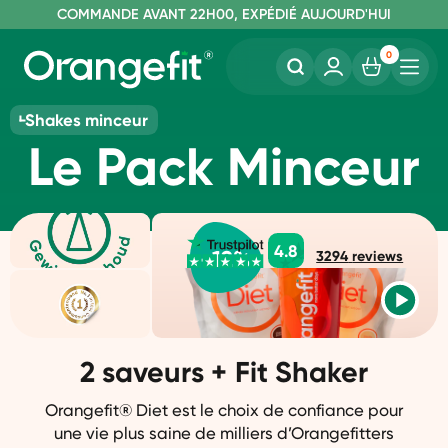
C
OMMANDE AVANT 22H00, EXPÉDIÉ AUJOURD'HUI
L
IVRAISON GRATUITE À PARTIR DE 60€
SANS LACTOSE ET SUCRALOSE
0
Shakes minceur
Le Pack Minceur
4.8
-
12
%
3294
reviews
2 saveurs + Fit Shaker
Orangefit® Diet est le choix de confiance pour
une vie plus saine de milliers d’Orangefitters