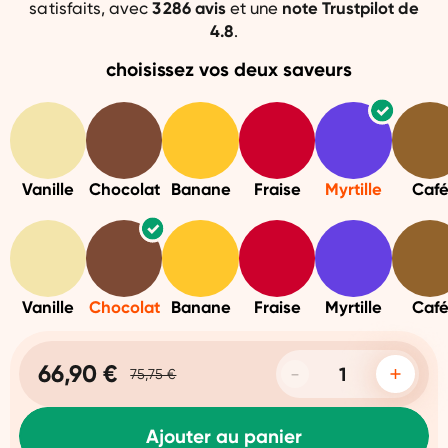
satisfaits, avec
3 286
avis
et une
note
Trustpilot de
4.8
.
choisissez vos deux saveurs
Vanille
Chocolat
Banane
Fraise
Myrtille
Caf
Vanille
Chocolat
Banane
Fraise
Myrtille
Caf
66,90 €
75,75 €
Ajouter au panier