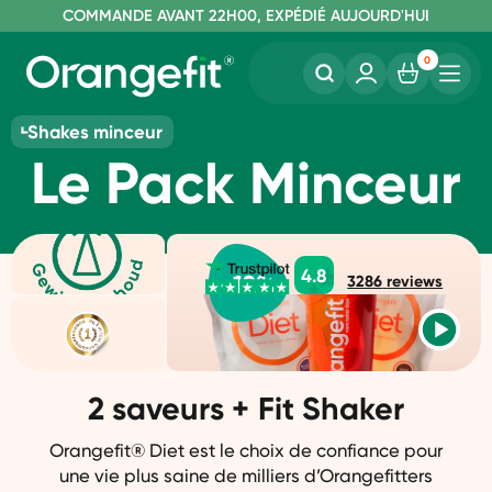
C
OMMANDE AVANT 22H00, EXPÉDIÉ AUJOURD'HUI
L
IVRAISON GRATUITE À PARTIR DE 60€
SANS LACTOSE ET SUCRALOSE
0
Shakes minceur
Le Pack Minceur
4.8
-
12
%
3286
reviews
2 saveurs + Fit Shaker
Orangefit® Diet est le choix de confiance pour
une vie plus saine de milliers d’Orangefitters