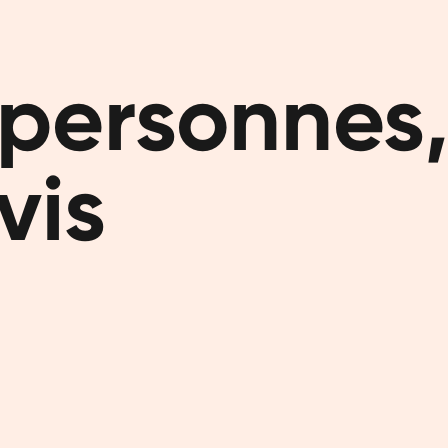
partir de 
programme 
généraleme
personnes,
d'un jour 
tout de sui
vis
Shake
Notre shak
poids, rich
plantes, s
d'édulcoran
vitamines e
Votre
Nous penso
santé et b