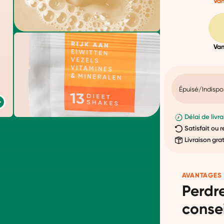
Van
Van
Épuisé/Indispo
Délai de livra
Satisfait ou
Livraison gra
AVANTAGES
Perdr
consei