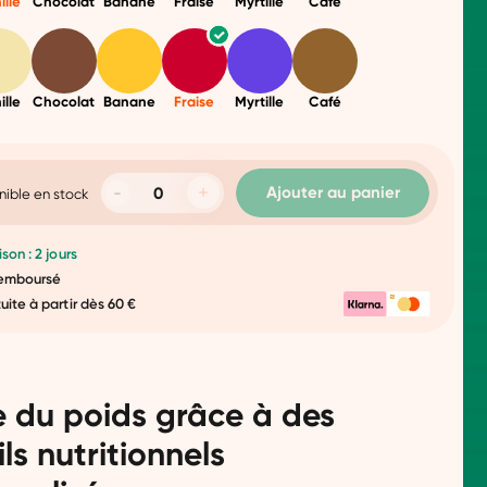
ille
Chocolat
Banane
Fraise
Myrtille
Café
ille
Chocolat
Banane
Fraise
Myrtille
Café
Ajouter au panier
nible en stock
ison : 2 jours
 remboursé
tuite à partir dès 60 €
e du poids grâce à des
ls nutritionnels