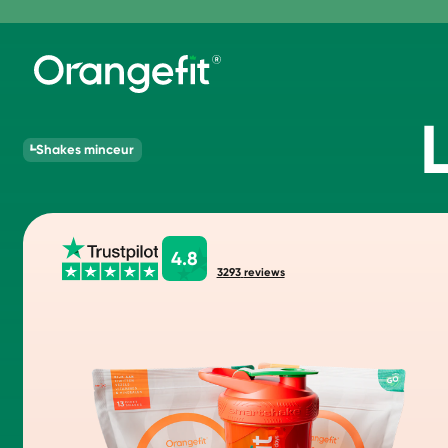
Shakes minceur
4.8
3293
reviews