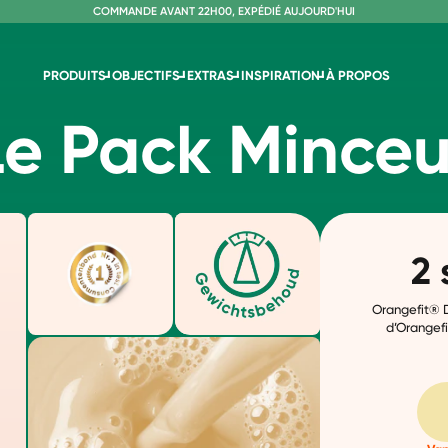
C
OMMANDE AVANT 22H00, EXPÉDIÉ AUJOURD'HUI
L
IVRAISON GRATUITE À PARTIR DE 60€
SANS LACTOSE ET SUCRALOSE
PRODUITS
OBJECTIFS
EXTRAS
INSPIRATION
À PROPOS
Le Pack Minceu
2 
Orangefit® D
d’Orangefi