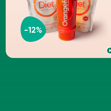
-
12
%