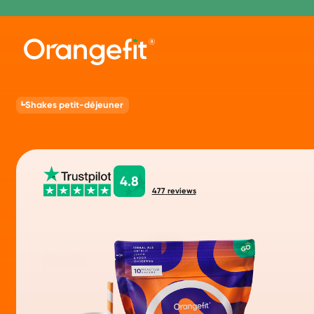
Shakes petit-déjeuner
4.8
477
reviews