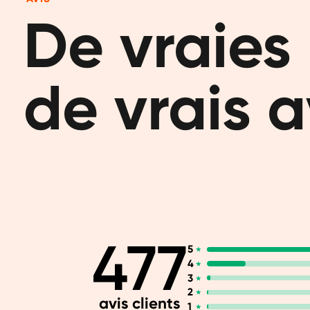
De vraies 
de vrais a
477
5
4
3
2
avis clients
1