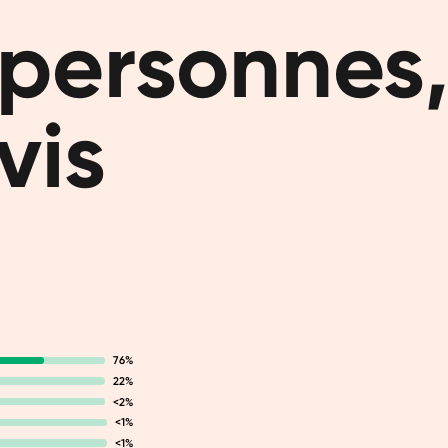
ingréd
personnes,
Vous cherc
de temps ?
composé d'
vis
vrais alime
prendre He
aussi pour
76%
22%
<2%
<1%
<1%