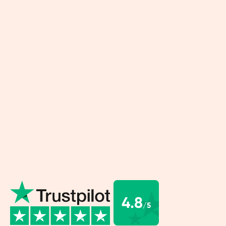
ients héroïques


hez un petit-déjeuner complet prêt en un rien
 Notre shake pour le petit-déjeuner est
ingrédients héroïques à base de plantes. De
nts, sans sucre ni additifs artificiels. Vous pouvez
ro pour votre petit-déjeuner quotidien, mais
 un déjeuner ou un en-cas rapide.
4.8
/5