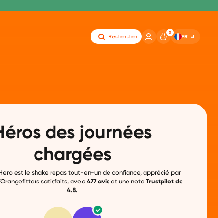
0
FR
Rechercher
Héros des journées
chargées
Hero est le shake repas tout-en-un de confiance, apprécié par
d’Orangefitters satisfaits, avec
477 avis
et une note
Trustpilot de
4.8.