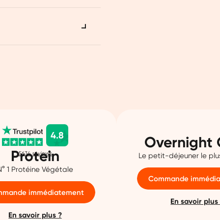
peat ! Vous
ris à votre
uit préféré.
e lot
duit.
a deuxième
4.8
Overnight 
Protein
5634
reviews
Le petit-déjeuner le pl
N° 1 Protéine Végétale
Commande immédia
mande immédiatement
En savoir plus
En savoir plus ?