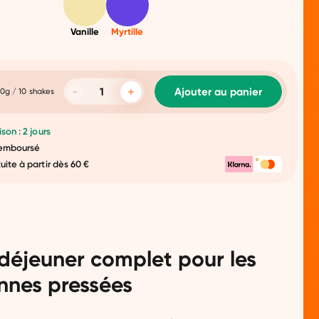
Vanille
Myrtille
Ajouter au panier
0g / 10 shakes
ison : 2 jours
 remboursé
tuite à partir dès 60 €
-déjeuner complet pour les
nnes pressées