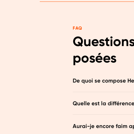
FAQ
Questions
posées
De quoi se compose He
Orangefit Hero est composé
Quelle est la différence
d'avoine et de graines de 
vous avez besoin chaque j
Ils peuvent tous deux rempl
Aurai-je encore faim a
différentes. Le Diet crée u
du poids. Le Hero est plus 