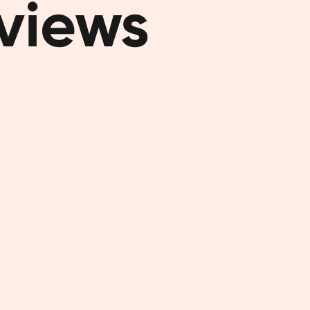
eviews
d'ent
Une délici
journée. F
shaker. À 
même servi
vos séance
journalier
jamais été 
BCAA,
La leucine,
acides ami
musculaire.
d'Orangefi
d'origine v
mélange co