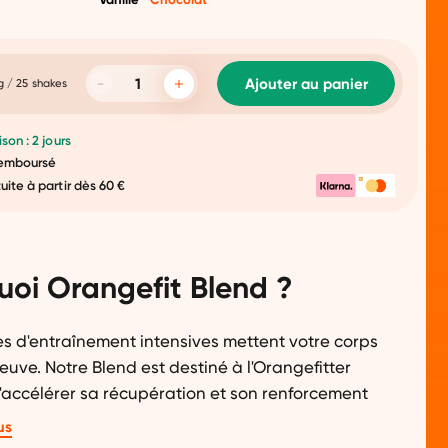
Ajouter au panier
g / 25 shakes
ison : 2 jours
 remboursé
tuite à partir dès 60 €
uoi Orangefit Blend ?
s d'entraînement intensives mettent votre corps
euve. Notre Blend est destiné à l'Orangefitter
'accélérer sa récupération et son renforcement
. Un shake d'exception, pour tous ceux qui ne
us
que le meilleur. Grâce à l'association