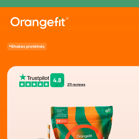
Shakes protéinés
4.8
211
reviews