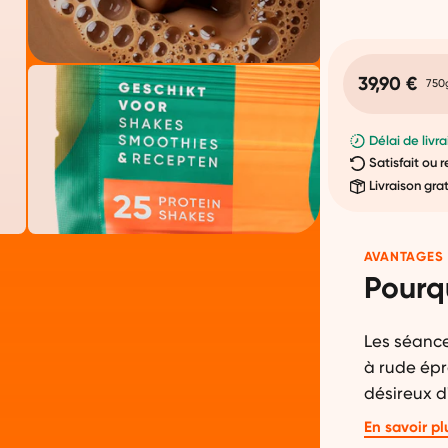
39,90 €
750
Délai de livra
Satisfait ou
Livraison gra
AVANTAGES
Pourq
Les séance
à rude épr
désireux d
musculaire
En savoir pl
souhaitent 