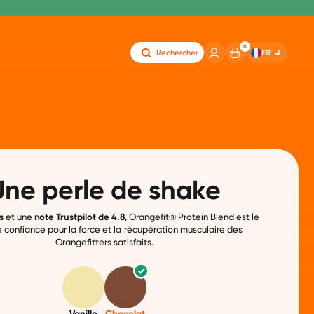
0
FR
Rechercher
Une perle de shake
s
et une n
ote Trustpilot de 4.8
, Orangefit® Protein Blend est le
 confiance pour la force et la récupération musculaire des
Orangefitters satisfaits.
Vanille
Chocolat