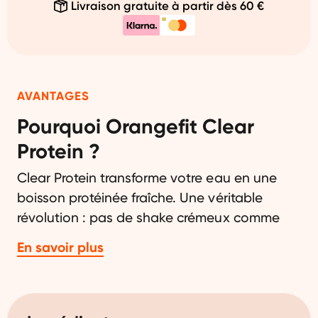
Livraison gratuite à partir dès 60 €
AVANTAGES
Pourquoi Orangefit Clear
Protein ?
Clear Protein transforme votre eau en une
boisson protéinée fraîche. Une véritable
révolution : pas de shake crémeux comme
vous en avez l'habitude, mais une boisson
En savoir plus
légère et fruitée avec pas moins de 11,5 g de
protéines. Parfait pour étancher la soif et
obtenir votre dose nécessaire de protéines.
Entièrement naturel, végétalien et sans