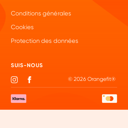
Shakes petit-déjeuner
Repeat
Conditions générales
Questions fréquemment posées
Green Juice
Cookies
Modes de paiement
Collagène
Protection des données
Retours d'articles
Vitamines & Minéraux
Devenez partenaire
Electrolytes
SUIS-NOUS
© 2026 Orangefit®