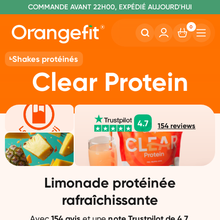
C
OMMANDE AVANT 22H00, EXPÉDIÉ AUJOURD'HUI
L
IVRAISON GRATUITE À PARTIR DE 60€
SANS LACTOSE ET SUCRALOSE
0
Shakes protéinés
Clear Protein
4.7
154
reviews
Limonade protéinée
rafraîchissante
Avec
154 avis
et une
note Trustpilot de 4.7
,