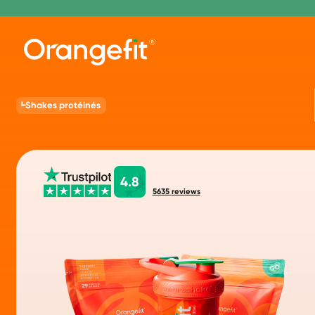
Shakes protéinés
4.8
5635
reviews