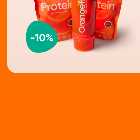
-
10
%