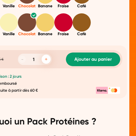
Vanille
Chocolat
Banane
Fraise
Café
Vanille
Chocolat
Banane
Fraise
Cafè
Ajouter au panier
5 €
ison : 2 jours
 remboursé
tuite à partir dès 60 €
uoi un Pack Protéines ?