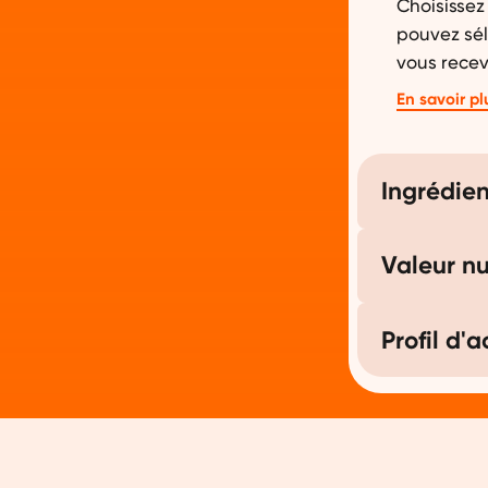
Choisissez 
pouvez sél
vous recev
Choisissez 
En savoir pl
chocolat, b
Orangefit®
Ingrédien
avec tous 
protéine 
d'ingrédie
Valeur nu
jaune est 
protéines 
ingrédient
Profil d'
édulcorants
édulcorées 
Le sha
protéi