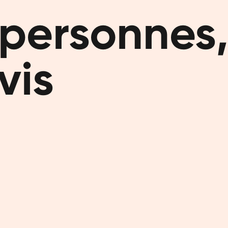
personnes,
Les protéin
constat éta
Mais les s
vis
Et les seu
que leur a
nous somme
définitive
Avec plus 
Trustpilot 
devenues n
Vous 
Les protéin
importants
peau et no