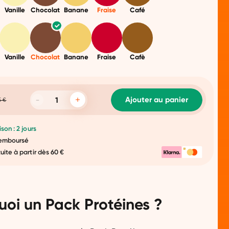
Vanille
Chocolat
Banane
Fraise
Café
Vanille
Chocolat
Banane
Fraise
Cafè
Ajouter au panier
5 €
ison : 2 jours
 remboursé
tuite à partir dès 60 €
uoi un Pack Protéines ?