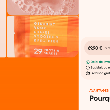
69,90 €
77,7
Délai de livra
Satisfait ou
Livraison gra
AVANTAGES
Pourq