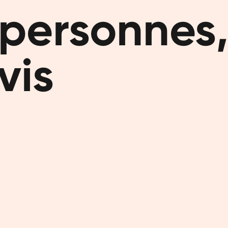
personnes,
Les protéin
constat éta
Mais les s
vis
Et les seu
que leur a
nous somme
définitive
Avec plus 
Trustpilot 
devenues n
Vous 
Les protéin
importants
peau et no