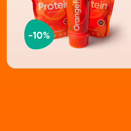
-
10
%