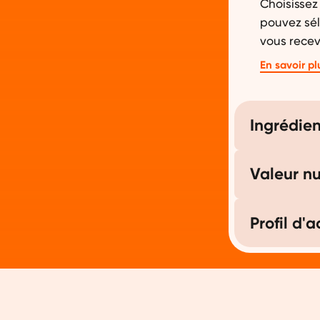
Choisissez 
pouvez sél
vous recev
Choisissez 
En savoir pl
chocolat, b
Orangefit®
Ingrédien
avec tous 
protéine 
d'ingrédie
Valeur nu
jaune est 
protéines 
ingrédient
Profil d'
édulcorants
édulcorées 
Le sha
protéi