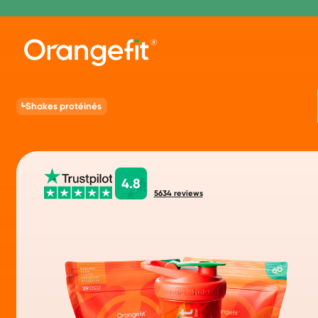
Shakes protéinés
4.8
5634
reviews