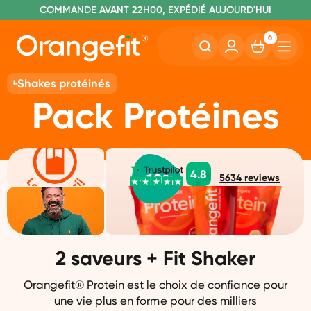
C
OMMANDE AVANT 22H00, EXPÉDIÉ AUJOURD'HUI
L
IVRAISON GRATUITE À PARTIR DE 60€
SANS LACTOSE ET SUCRALOSE
0
Shakes protéinés
Pack Protéines
4.8
-
10
%
5634
reviews
2 saveurs + Fit Shaker
Orangefit® Protein est le choix de confiance pour
une vie plus en forme pour des milliers