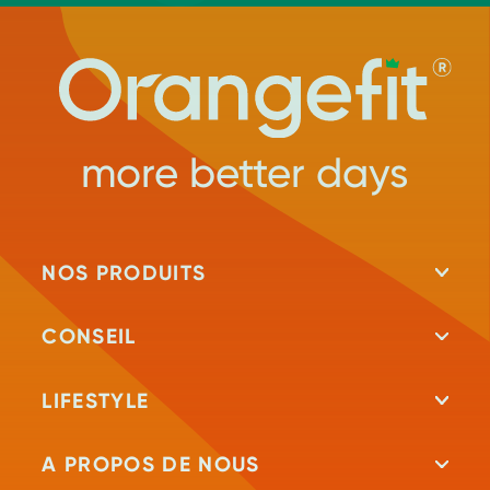
more better days
NOS PRODUITS
Tous les produits
CONSEIL
Shakes protéinés
Repeat
LIFESTYLE
Shakes minceur
Test de vitamines
Fit-blog
A PROPOS DE NOUS
Barre protéinée
Conseils diététiques