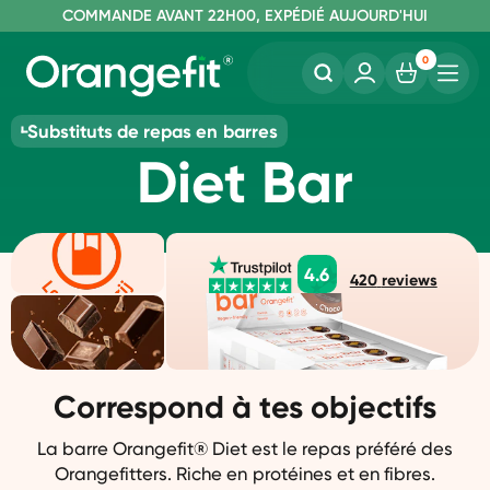
C
OMMANDE AVANT 22H00, EXPÉDIÉ AUJOURD'HUI
L
IVRAISON GRATUITE À PARTIR DE 60€
SANS LACTOSE ET SUCRALOSE
0
Substituts de repas en barres
Diet Bar
4.6
420
reviews
Correspond à tes objectifs
La barre Orangefit® Diet est le repas préféré des
Orangefitters. Riche en protéines et en fibres.