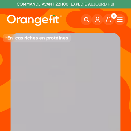
C
OMMANDE AVANT 22H00, EXPÉDIÉ AUJOURD'HUI
L
IVRAISON GRATUITE À PARTIR DE 60€
SANS LACTOSE ET SUCRALOSE
0
En-cas riches en protéines