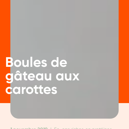
Boules de
gâteau aux
carottes