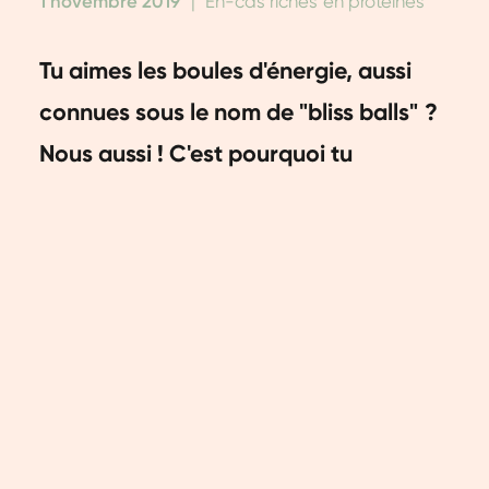
1 novembre 2019
|
En-cas riches en protéines
Tu aimes les boules d'énergie, aussi
connues sous le nom de "bliss balls" ?
Nous aussi ! C'est pourquoi tu
trouveras plusieurs recettes sur notre
site web. Cette collation saine et riche
en protéines est de la bonne taille et
parfaite à emporter au bureau, à
l'école ou à la salle de sport. Une
boule d'énergie à la carotte donne un
supplément d'énergie à ton corps et
contient des nutriments précieux.