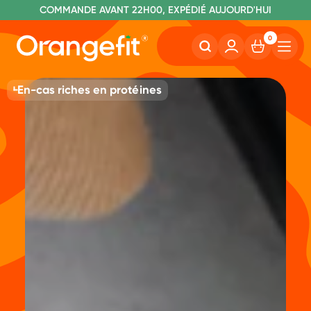
C
OMMANDE AVANT 22H00, EXPÉDIÉ AUJOURD'HUI
L
IVRAISON GRATUITE À PARTIR DE 60€
SANS LACTOSE ET SUCRALOSE
0
En-cas riches en protéines