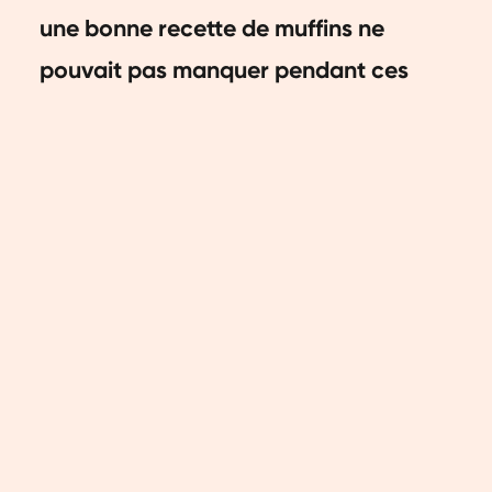
une bonne recette de muffins ne
pouvait pas manquer pendant ces
mois d'automne. Alors, on s'est mis en
cuisine, et ces délicieux muffins
végétaliens à la citrouille sont sortis
du four peu de temps après !
Heureusement, on était aussi tous
d'accord à l'unanimité sur le fait que le
goût était délicieux. La citrouille
donne aux muffins une texture
crémeuse et une saveur
supplémentaire sucrée. Une