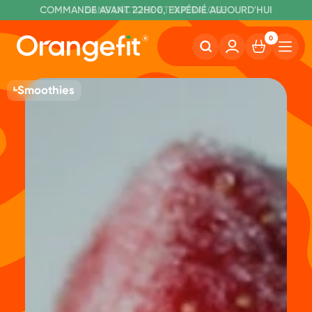
C
OMMANDE AVANT 22H00, EXPÉDIÉ AUJOURD'HUI
L
IVRAISON GRATUITE À PARTIR DE 60€
SANS LACTOSE ET SUCRALOSE
0
Smoothies