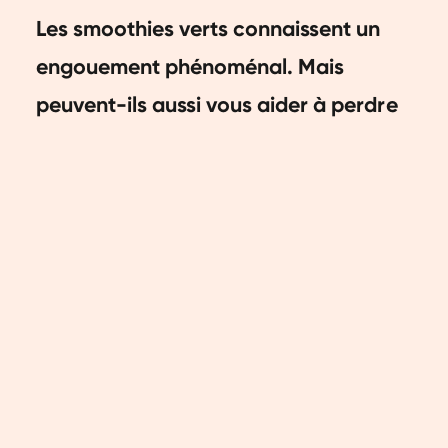
Les smoothies verts connaissent un
engouement phénoménal. Mais
peuvent-ils aussi vous aider à perdre
du poids ? Et quels smoothies devriez-
vous boire ? Dans cet article, nous
vous expliquerons tout.
Est-il possible de perdre
du poids avec des
smoothies ?
Oui et non. Boire des smoothies sans