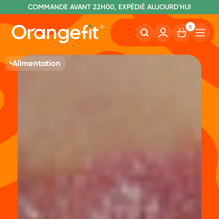
C
OMMANDE AVANT 22H00, EXPÉDIÉ AUJOURD'HUI
L
IVRAISON GRATUITE À PARTIR DE 60€
SANS LACTOSE ET SUCRALOSE
0
Alimentation