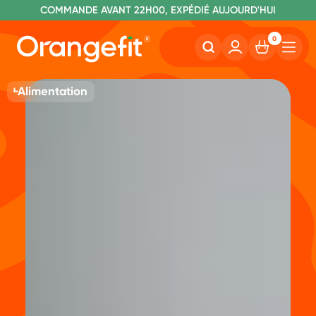
C
OMMANDE AVANT 22H00, EXPÉDIÉ AUJOURD'HUI
L
IVRAISON GRATUITE À PARTIR DE 60€
SANS LACTOSE ET SUCRALOSE
0
Alimentation