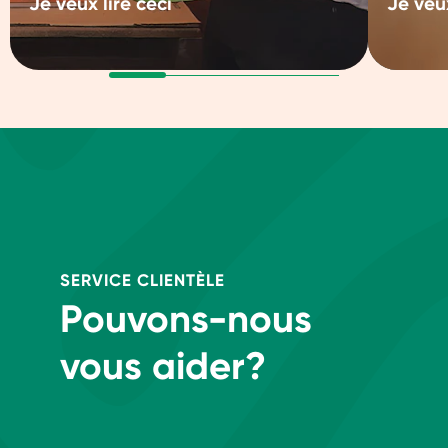
Je veux lire ceci
Je veux
SERVICE CLIENTÈLE
Pouvons-nous
vous aider?