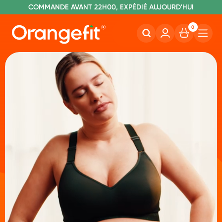
C
OMMANDE AVANT 22H00, EXPÉDIÉ AUJOURD'HUI
L
IVRAISON GRATUITE À PARTIR DE 60€
SANS LACTOSE ET SUCRALOSE
0