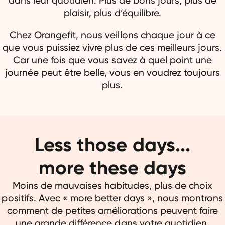
dans leur quotidien. Plus de bons jours, plus de
plaisir, plus d’équilibre.
Chez Orangefit, nous veillons chaque jour à ce
que vous puissiez vivre plus de ces meilleurs jours.
Car une fois que vous savez à quel point une
À partir du 19 janvier
journée peut être belle, vous en voudrez toujours
plus.
Less those days...

more these days
Moins de mauvaises habitudes, plus de choix
positifs. Avec « more better days », nous montrons
comment de petites améliorations peuvent faire
une grande différence dans votre quotidien.