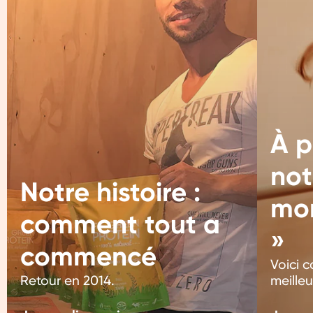
À p
not
Notre histoire : 
mor
comment tout a 
»
commencé
Voici 
Retour en 2014.
meilleu