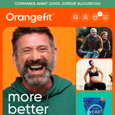
C
OMMANDE AVANT 22H00, EXPÉDIÉ AUJOURD'HUI
L
IVRAISON GRATUITE À PARTIR DE 60€
SANS LACTOSE ET SUCRALOSE
0
more
better