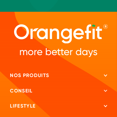
more better days
NOS PRODUITS
Tous les produits
CONSEIL
Shakes protéinés
Repeat
LIFESTYLE
Shakes minceur
Test de vitamines