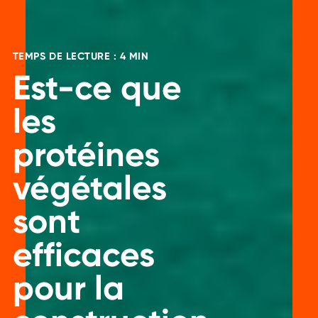
TEMPS DE LECTURE : 4 MIN
Est-ce que
les
protéines
végétales
sont
efficaces
pour la