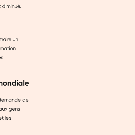
t diminué.
raire un
mmation
es
mondiale
te demande de
 aux gens
et les