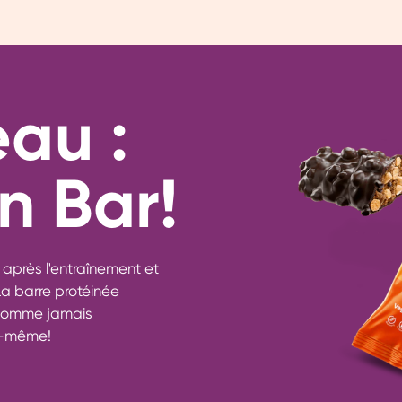
au :
n Bar!
après l'entraînement et
 La barre protéinée
 comme jamais
i-même!