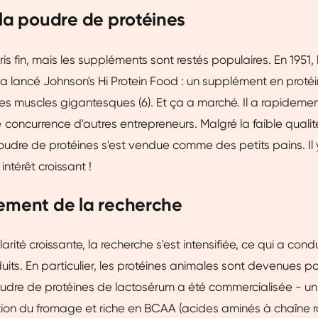
 la poudre de protéines
is fin, mais les suppléments sont restés populaires. En 1951, l
 a lancé Johnson's Hi Protein Food : un supplément en proté
s muscles gigantesques (6). Et ça a marché. Il a rapideme
oncurrence d'autres entrepreneurs. Malgré la faible quali
poudre de protéines s'est vendue comme des petits pains. Il 
intérêt croissant !
ement de la recherche
rité croissante, la recherche s'est intensifiée, ce qui a cond
duits. En particulier, les protéines animales sont devenues p
oudre de protéines de lactosérum a été commercialisée - u
tion du fromage et riche en BCAA (acides aminés à chaîne r