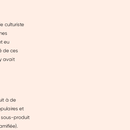
e culturiste
ines
nt eu
té de ces
y avait
uit à de
opulaires et
n sous-produit
amifiée).