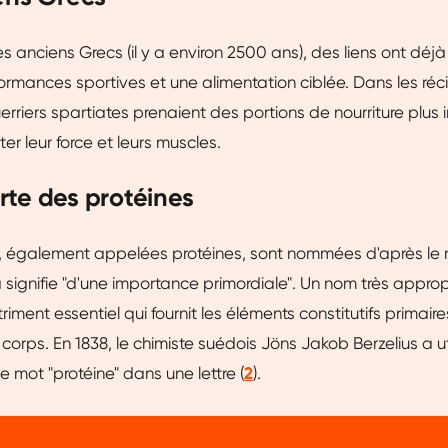
s anciens Grecs (il y a environ 2500 ans), des liens ont déjà
formances sportives et une alimentation ciblée. Dans les réci
uerriers spartiates prenaient des portions de nourriture plus
r leur force et leurs muscles.
te des protéines
s, également appelées protéines, sont nommées d'après le
 signifie "d'une importance primordiale". Un nom très appropri
triment essentiel qui fournit les éléments constitutifs primai
 corps. En 1838, le chimiste suédois Jöns Jakob Berzelius a ut
le mot "protéine" dans une lettre (
2
).