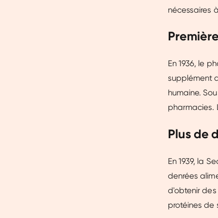
nécessaires à
Première
En 1936, le 
supplément d
humaine. Sous
pharmacies. L
Plus de
En 1939, la S
denrées alim
d'obtenir des
protéines de 