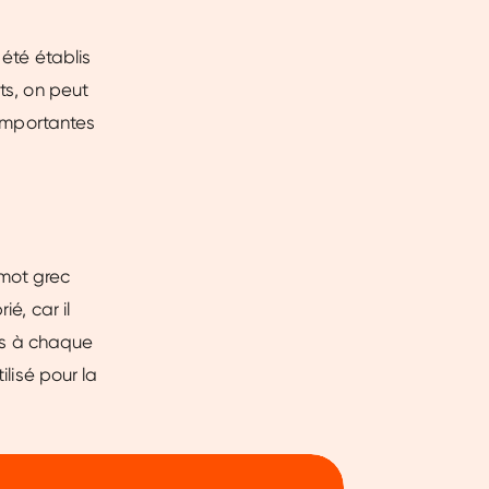
 été établis
ts, on peut
 importantes
 mot grec
é, car il
res à chaque
ilisé pour la