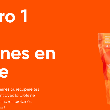
o 1
ines en
e
éines ou récupère tes
nt avec la protéine
 shakes protéinés
e !