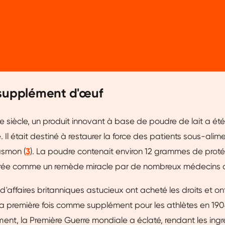
supplément d'œuf
IXe siècle, un produit innovant à base de poudre de lait a é
 Il était destiné à restaurer la force des patients sous-alim
asmon (
3
). La poudre contenait environ 12 grammes de proté
érée comme un remède miracle par de nombreux médecins 
affaires britanniques astucieux ont acheté les droits et ont 
la première fois comme supplément pour les athlètes en 190
nt, la Première Guerre mondiale a éclaté, rendant les ingr