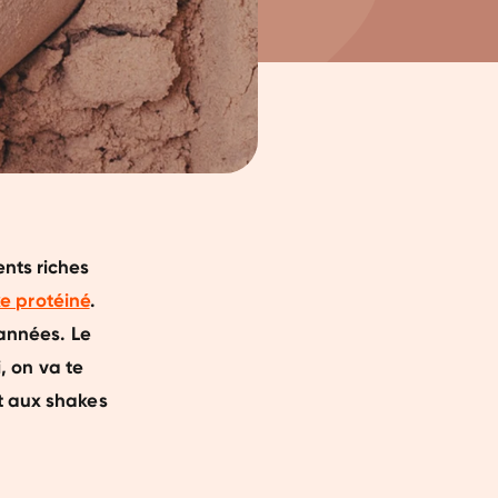
nts riches
e protéiné
.
'années. Le
i, on va te
t aux shakes