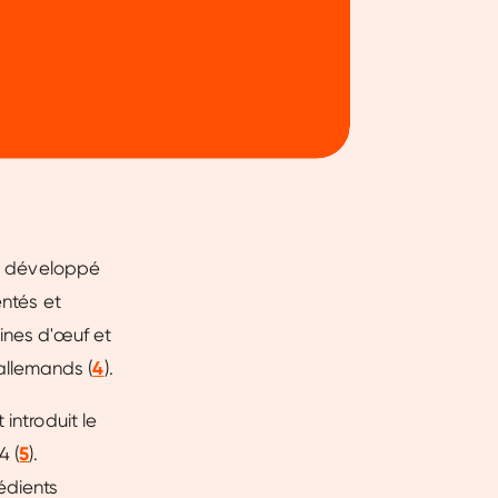
té développé
entés et
ines d'œuf et
allemands (
4
).
introduit le
4 (
5
).
édients