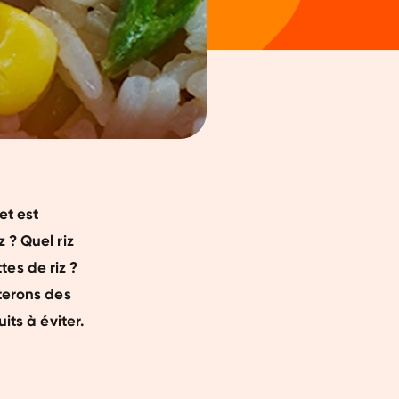
et est
 ? Quel riz
ttes de riz ?
uterons des
its à éviter.