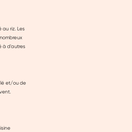
 au riz. Les
e nombreux
é à d'autres
blé et/ou de
uvent.
isine