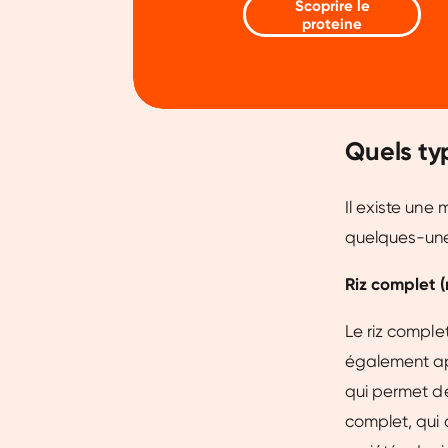
Scoprire le
proteine
Quels typ
Il existe une 
quelques-unes
Riz complet (
Le riz comple
également appe
qui permet de
complet, qui 