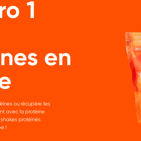
o 1
ines en
e
éines ou récupère tes
nt avec la protéine
 shakes protéinés
e !