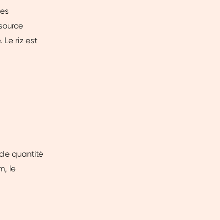
des
 source
 Le riz est
ande quantité
m, le