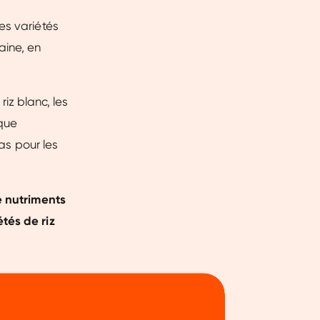
es variétés
aine, en
riz blanc, les
 que
cas pour les
e nutriments
tés de riz