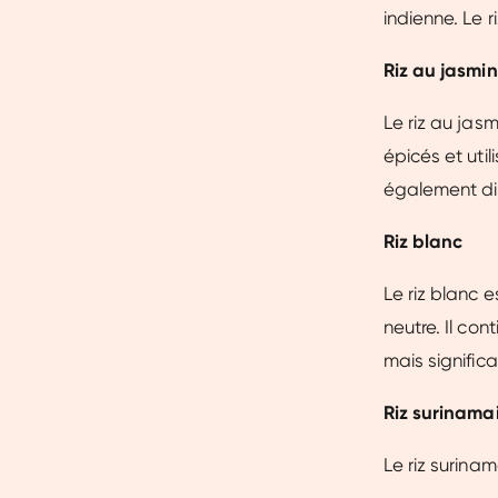
indienne. Le 
Riz au jasmin
Le riz au jas
épicés et uti
également dis
Riz blanc
Le riz blanc e
neutre. Il co
mais signific
Riz surinama
Le riz surinam