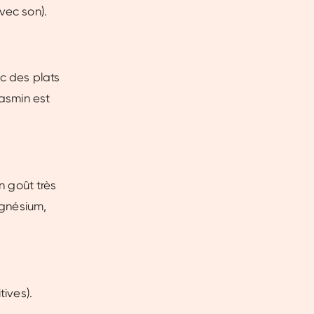
vec son).
ec des plats
jasmin est
n goût très
agnésium,
tives).