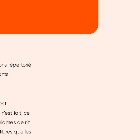
ons répertorié
ants.
est
'est fait, ce
iantes de riz
fibres que les