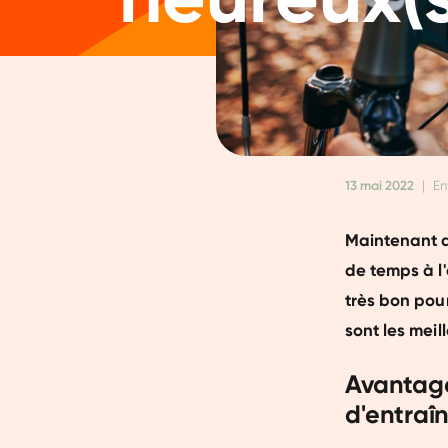
13 mai 2022
|
En
Maintenant q
de temps à l'
très bon pour
sont les meil
Avantage
d'entraî