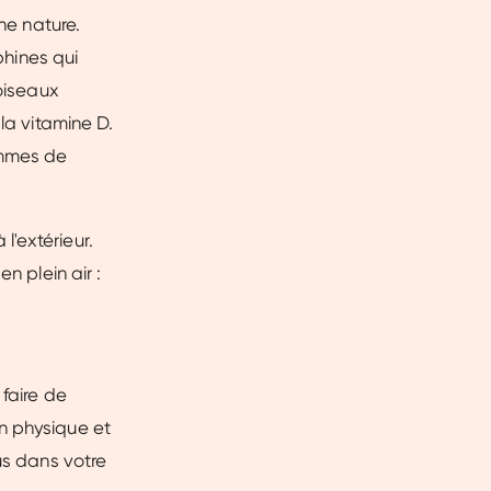
ne nature.
phines qui
 oiseaux
la vitamine D.
ommes de
'extérieur.
n plein air :
 faire de
n physique et
us dans votre