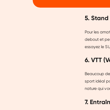
5. Stand
Pour les amat
debout et peu
essayez le SU
6. VTT (V
Beaucoup de f
sport idéal p
nature qui v
7. Entra