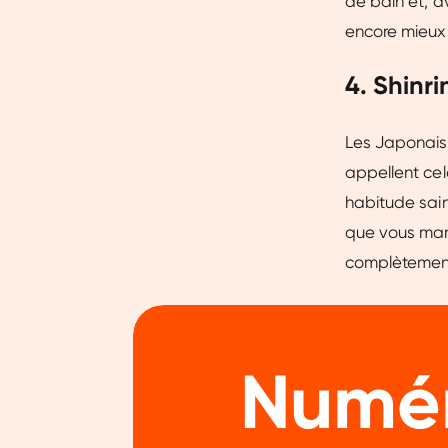
de bain et, a
encore mieux 
4. Shinri
Les Japonais 
appellent cel
habitude sain
que vous mar
complètement,
Numér