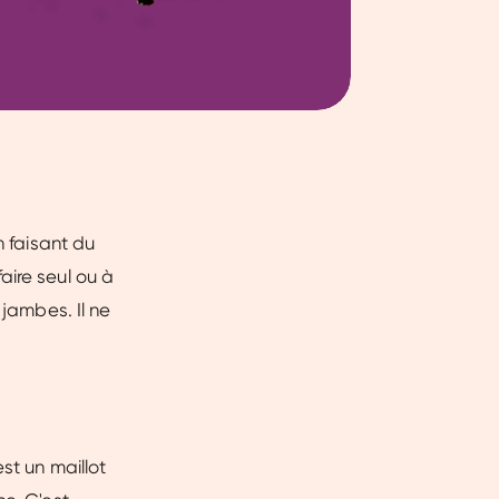
n faisant du
aire seul ou à
 jambes. Il ne
st un maillot