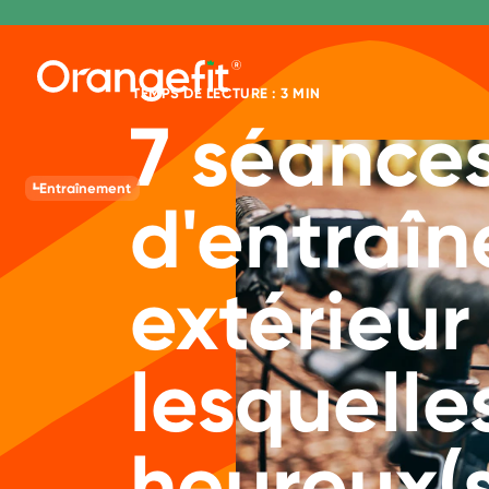
TEMPS DE LECTURE : 3 MIN
7 séance
Entraînement
d'entraî
extérieur
lesquelle
heureux(