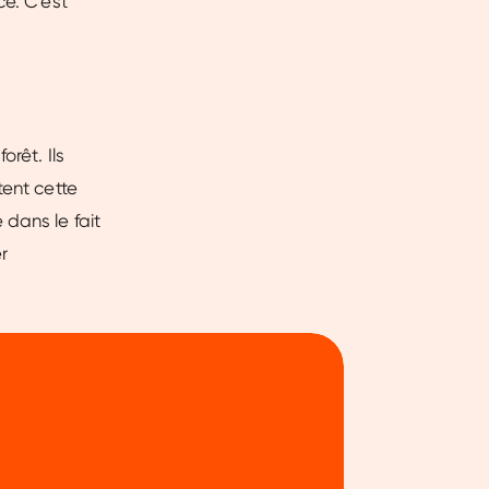
ce. C'est
rêt. Ils
tent cette
dans le fait
r