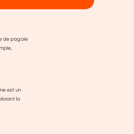
me de pagaie
emple,
sme est un
lorant la