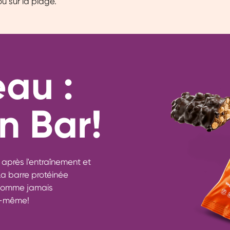
u sur la plage.
au :
n Bar!
après l'entraînement et
 La barre protéinée
 comme jamais
i-même!