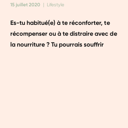
15 juillet 2020
|
Lifestyle
Es-tu habitué(e) à te réconforter, te
récompenser ou à te distraire avec de
la nourriture ? Tu pourrais souffrir
d'émotion alimentaire. Dans ce blog,
nous partageons nos 6 conseils pour
surmonter l'émotion alimentaire.
Qu'est-ce que l'émotion
alimentaire
?