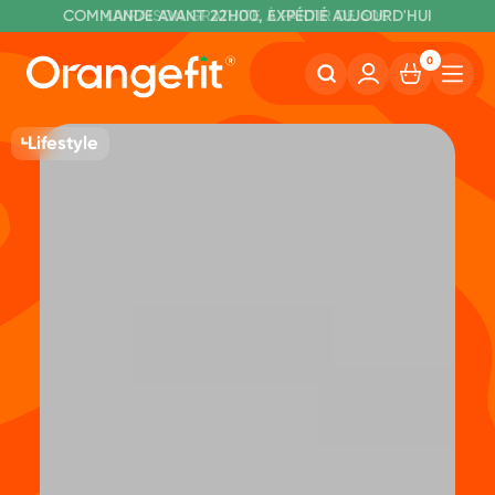
C
OMMANDE AVANT 22H00, EXPÉDIÉ AUJOURD'HUI
L
IVRAISON GRATUITE À PARTIR DE 60€
SANS LACTOSE ET SUCRALOSE
0
Lifestyle