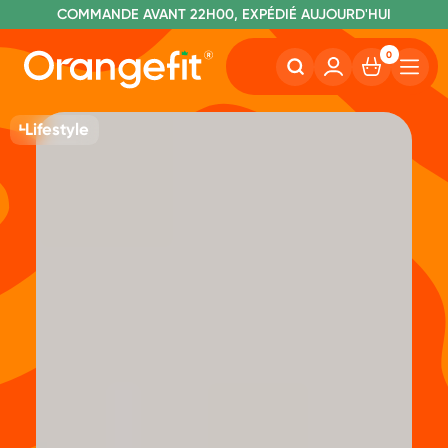
C
OMMANDE AVANT 22H00, EXPÉDIÉ AUJOURD'HUI
L
IVRAISON GRATUITE À PARTIR DE 60€
SANS LACTOSE ET SUCRALOSE
0
Lifestyle