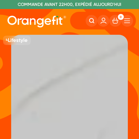
C
OMMANDE AVANT 22H00, EXPÉDIÉ AUJOURD'HUI
L
IVRAISON GRATUITE À PARTIR DE 60€
SANS LACTOSE ET SUCRALOSE
0
Lifestyle