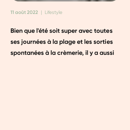
11 août 2022
|
Lifestyle
Bien que l'été soit super avec toutes
ses journées à la plage et les sorties
spontanées à la crèmerie, il y a aussi
un inconvénient : on a tendance à
faire moins de sport. Et c'est
dommage, car maintenir tes bonnes
habitudes rend l'été encore plus
agréable. Un autre avantage
agréable : tu évites de devoir